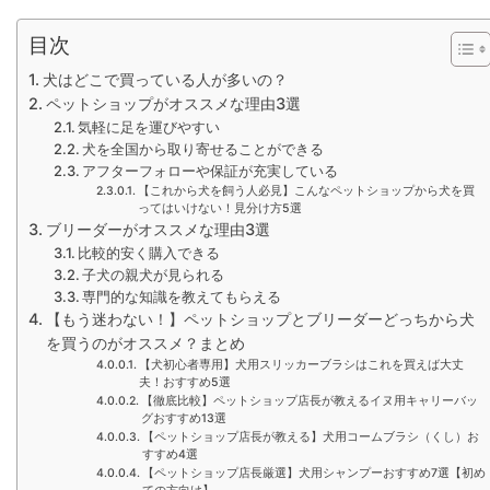
目次
犬はどこで買っている人が多いの？
ペットショップがオススメな理由3選
気軽に足を運びやすい
犬を全国から取り寄せることができる
アフターフォローや保証が充実している
【これから犬を飼う人必見】こんなペットショップから犬を買
ってはいけない！見分け方5選
ブリーダーがオススメな理由3選
比較的安く購入できる
子犬の親犬が見られる
専門的な知識を教えてもらえる
【もう迷わない！】ペットショップとブリーダーどっちから犬
を買うのがオススメ？まとめ
【犬初心者専用】犬用スリッカーブラシはこれを買えば大丈
夫！おすすめ5選
【徹底比較】ペットショップ店長が教えるイヌ用キャリーバッ
グおすすめ13選
【ペットショップ店長が教える】犬用コームブラシ（くし）お
すすめ4選
【ペットショップ店長厳選】犬用シャンプーおすすめ7選【初め