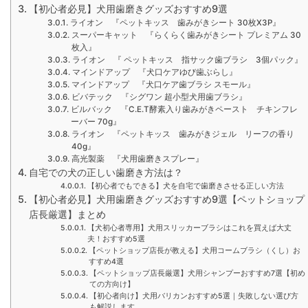
【初心者必見】犬用歯磨きグッズおすすめ9選
ライオン 『ペットキッス 歯みがきシート 30枚X3P』
スーパーキャット 『らくらく歯みがきシート プレミアム 30
枚入』
ライオン 『 ペットキッス 指サック歯ブラシ 3個パック』
マインドアップ 『犬口ケアゆび歯ぶらし』
マインドアップ 『犬口ケア歯ブラシ スモール』
ビバテック 『シグワン 超小型犬用歯ブラシ』
ビルバック 『C.E.T酵素入り歯みがきペースト チキンフレ
ーバー 70g』
ライオン 『ペットキッス 歯みがきジェル リーフの香り
40g』
高光製薬 『犬用歯磨きスプレー』
自宅での犬の正しい歯磨き方法は？
【初心者でもできる】犬を自宅で歯磨きさせる正しい方法
【初心者必見】犬用歯磨きグッズおすすめ9選【ペットショップ
店長厳選】まとめ
【犬初心者専用】犬用スリッカーブラシはこれを買えば大丈
夫！おすすめ5選
【ペットショップ店長が教える】犬用コームブラシ（くし）お
すすめ4選
【ペットショップ店長厳選】犬用シャンプーおすすめ7選【初め
ての方向け】
【初心者向け】犬用バリカンおすすめ5選｜失敗しない選び方
も解説します