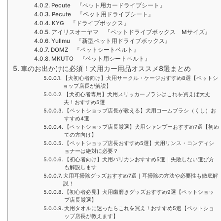
Pecute 『ペット用カードライブシート』
Pecute 『ペット用ドライブシート』
KYG 『ドライブボックス』
アイリスオーヤマ 『ペットドライブボックス Mサイズ』
Yullmu 『新型ペット用ドライブボックス』
DOMZ 『ペットシートベルト』
MKUTO 『ペット用シートベルト』
車のお出かけに必須！犬用カー用品オススメ8選まとめ
【犬初心者向け】犬用サークル・ケージおすすめ8選【ペットシ
ョップ店長が解説】
【犬初心者専用】犬用スリッカーブラシはこれを買えば大丈
夫！おすすめ5選
【ペットショップ店長が教える】犬用コームブラシ（くし）お
すすめ4選
【ペットショップ店長厳選】犬用シャンプーおすすめ7選【初め
ての方向け】
【ペットショップ店長おすすめ5選】犬用リンス・コンディシ
ョナーは絶対に必要？
【初心者向け】犬用バリカンおすすめ5選｜失敗しない選び方
も解説します
犬用耳掃除グッズおすすめ7選｜耳掃除の方法や必要性も徹底解
説！
【初心者必見】犬用歯磨きグッズおすすめ9選【ペットショッ
プ店長厳選】
犬用タオルに迷ったらこれを買え！おすすめ5選【ペットショ
ップ店長が教えます】