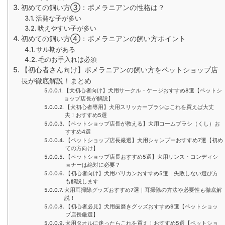
初めての飼い方③：ポメラニアンの性格は？
活発な子が多い
吠えやすい子が多い
初めての飼い方④：ポメラニアンの飼い方ポイント
サル期がある
毛のお手入れは必須
【初心者さん向け】ポメラニアンの飼い方をペットショップ店
長が徹底解説！まとめ
【犬初心者向け】犬用サークル・ケージおすすめ8選【ペットシ
ョップ店長が解説】
【犬初心者専用】犬用スリッカーブラシはこれを買えば大丈
夫！おすすめ5選
【ペットショップ店長が教える】犬用コームブラシ（くし）お
すすめ4選
【ペットショップ店長厳選】犬用シャンプーおすすめ7選【初め
ての方向け】
【ペットショップ店長おすすめ5選】犬用リンス・コンディシ
ョナーは絶対に必要？
【初心者向け】犬用バリカンおすすめ5選｜失敗しない選び方
も解説します
犬用耳掃除グッズおすすめ7選｜耳掃除の方法や必要性も徹底解
説！
【初心者必見】犬用歯磨きグッズおすすめ9選【ペットショッ
プ店長厳選】
犬用タオルに迷ったらこれを買え！おすすめ5選【ペットショ