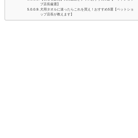
プ店長厳選】
犬用タオルに迷ったらこれを買え！おすすめ5選【ペットショ
ップ店長が教えます】