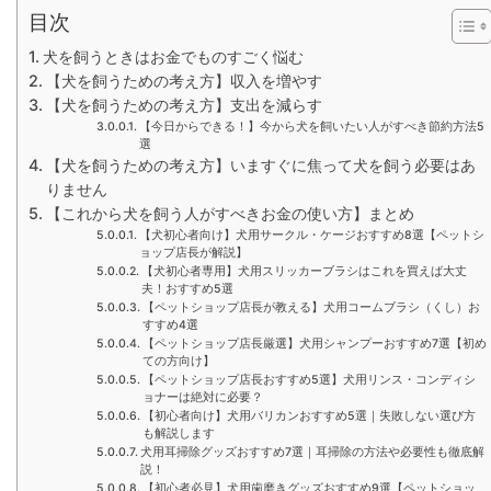
目次
犬を飼うときはお金でものすごく悩む
【犬を飼うための考え方】収入を増やす
【犬を飼うための考え方】支出を減らす
【今日からできる！】今から犬を飼いたい人がすべき節約方法5
選
【犬を飼うための考え方】いますぐに焦って犬を飼う必要はあ
りません
【これから犬を飼う人がすべきお金の使い方】まとめ
【犬初心者向け】犬用サークル・ケージおすすめ8選【ペットシ
ョップ店長が解説】
【犬初心者専用】犬用スリッカーブラシはこれを買えば大丈
夫！おすすめ5選
【ペットショップ店長が教える】犬用コームブラシ（くし）お
すすめ4選
【ペットショップ店長厳選】犬用シャンプーおすすめ7選【初め
ての方向け】
【ペットショップ店長おすすめ5選】犬用リンス・コンディシ
ョナーは絶対に必要？
【初心者向け】犬用バリカンおすすめ5選｜失敗しない選び方
も解説します
犬用耳掃除グッズおすすめ7選｜耳掃除の方法や必要性も徹底解
説！
【初心者必見】犬用歯磨きグッズおすすめ9選【ペットショッ